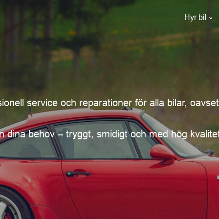
Hyr bil
onell service och reparationer för alla bilar, oavset
rån dina behov – tryggt, smidigt och med hög kvalite