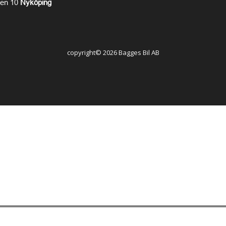
en 10
Nyköping
copyright©
2026
Bagges Bil AB